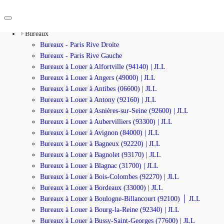
À Louer
Bureaux
Bureaux - Paris Rive Droite
FR
Bureaux - Paris Rive Gauche
Bureaux à Louer à Alfortville (94140) | JLL
Blog
Bureaux à Louer à Angers (49000) | JLL
Nous contacter
Bureaux à Louer à Antibes (06600) | JLL
Données marchés
Bureaux à Louer à Antony (92160) | JLL
Pourquoi JLL?
Bureaux à Louer à Asnières-sur-Seine (92600) | JLL
Bureaux à Louer à Aubervilliers (93300) | JLL
NxT
Bureaux à Louer à Avignon (84000) | JLL
Bureaux à Louer à Bagneux (92220) | JLL
Flex & Co-working
Bureaux à Louer à Bagnolet (93170) | JLL
Bureaux à Louer à Blagnac (31700) | JLL
Favoris
Bureaux à Louer à Bois-Colombes (92270) | JLL
Bureaux à Louer à Bordeaux (33000) | JLL
Bureaux à Louer à Boulogne-Billancourt (92100) │ JLL
Bureaux à Louer à Bourg-la-Reine (92340) | JLL
Bureaux à Louer à Bussy-Saint-Georges (77600) | JLL