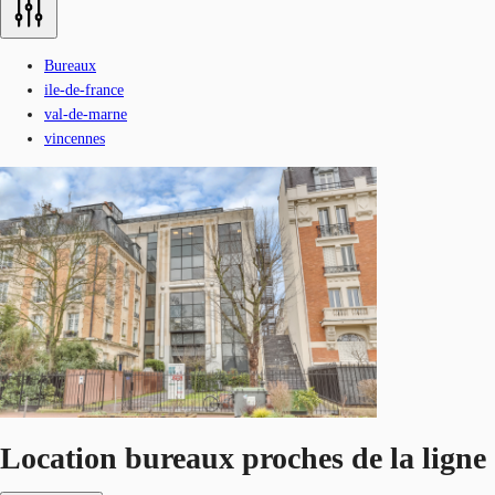
Bureaux
ile-de-france
val-de-marne
vincennes
Location bureaux proches de la ligne