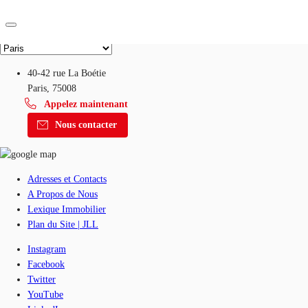
Nos bureaux
FR
40-42 rue La Boétie
Paris, 75008
Blog
Appelez maintenant
Nous contacter
Données marchés
Nous contacter
Pourquoi JLL?
Adresses et Contacts
NxT
A Propos de Nous
Flex & Co-working
Lexique Immobilier
Plan du Site | JLL
Favoris
Instagram
Facebook
Twitter
YouTube