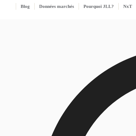
Blog
Données marchés
Pourquoi JLL?
NxT