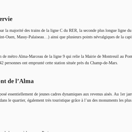
ervie
par la majorité des trains de la ligne C du RER, la seconde plus longue ligne d
int-Ouen, Massy-Palaiseau…) ainsi que plusieurs points névralgiques de la capit
on de métro Alma-Marceau de la ligne 9 qui relie la Mairie de Montreuil au Pont
 042 personnes ont emprunté cette station située près du Champ-de-Mars.
ont de l’Alma
sé essentiellement de jeunes cadres dynamiques aux revenus aisés. Au 1er janvi
dans le quartier, également très touristique grâce à l’un des monuments les plus 