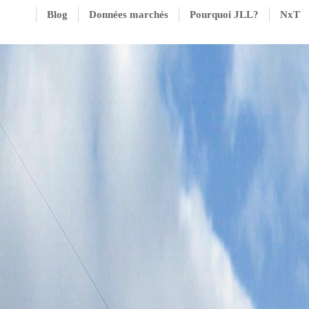
Blog
Données marchés
Pourquoi JLL?
NxT