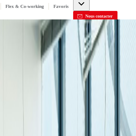
Flex & Co-working
Favoris
Nous contacter