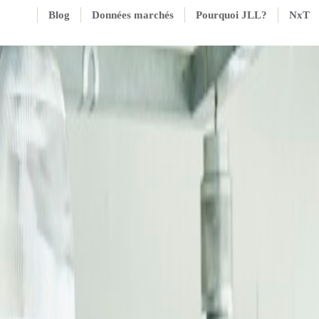
Blog
Données marchés
Pourquoi JLL?
NxT