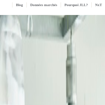
Blog
Données marchés
Pourquoi JLL?
NxT