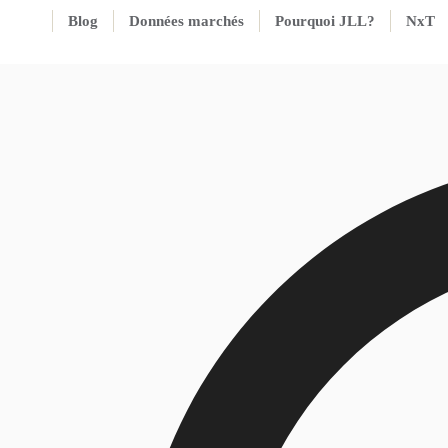
Blog
Données marchés
Pourquoi JLL?
NxT