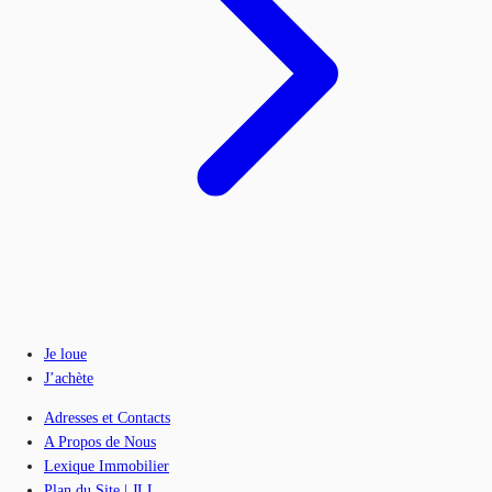
Je loue
J’achète
Adresses et Contacts
A Propos de Nous
Lexique Immobilier
Plan du Site | JLL