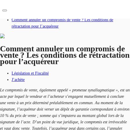
Accueil
Blog
Comment annuler un compromis de vente ? Les conditions de
rétractation pour l’acquéreur
FR
Blog
Comment annuler un compromis de
Nous contacter
Données marchés
vente ? Les conditions de rétractation
pour l’acquéreur
Pourquoi JLL?
Législation et Fiscalité
NxT
J’achète
Flex & Co-working
Le compromis de vente, également appelé « promesse synallagmatique », est un
acte par lequel le vendeur et l’acheteur s’engagent mutuellement à conclure
Favoris
une vente à un prix déterminé préalablement en commun. Au moment de la
signature, l’acquéreur doit verser un dépôt de garantie correspondant à environ
10 % du prix de vente ; somme qui s’imputera au montant global lors de la
signature de l’acte. D’un point de vue juridique, le compromis est irrévocable
et vaut donc vente. Toutefois, l’acquéreur peut dans certains cas, l’annuler.