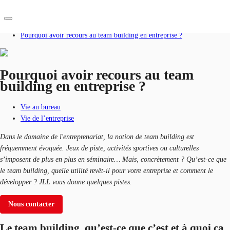
Accueil
Blog
Pourquoi avoir recours au team building en entreprise ?
FR
Blog
Pourquoi avoir recours au team
building en entreprise ?
Nous contacter
Données marchés
Vie au bureau
Pourquoi JLL?
Vie de l’entreprise
NxT
Dans le domaine de l'entreprenariat, la notion de team building est
fréquemment évoquée. Jeux de piste, activités sportives ou culturelles
Flex & Co-working
s’imposent de plus en plus en séminaire… Mais, concrètement ? Qu’est-ce que
le team building, quelle utilité revêt-il pour votre entreprise et comment le
Favoris
développer ? JLL vous donne quelques pistes.
Nous contacter
Le team building, qu’est-ce que c’est et à quoi ça