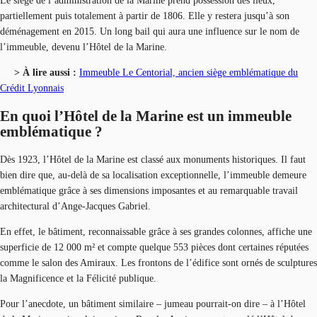
Le siège de l’administration de la Marine prend possession des lieux,
partiellement puis totalement à partir de 1806. Elle y restera jusqu’à son
déménagement en 2015. Un long bail qui aura une influence sur le nom de
l’immeuble, devenu l’Hôtel de la Marine.
> À lire aussi :
Immeuble Le Centorial, ancien siège emblématique du
Crédit Lyonnais
En quoi l’Hôtel de la Marine est un immeuble
emblématique ?
Dès 1923, l’Hôtel de la Marine est classé aux monuments historiques. Il faut
bien dire que, au-delà de sa localisation exceptionnelle, l’immeuble demeure
emblématique grâce à ses dimensions imposantes et au remarquable travail
architectural d’Ange-Jacques Gabriel.
En effet, le bâtiment, reconnaissable grâce à ses grandes colonnes, affiche une
superficie de 12 000 m² et compte quelque 553 pièces dont certaines réputées
comme le salon des Amiraux. Les frontons de l’édifice sont ornés de sculptures
la Magnificence et la Félicité publique.
Pour l’anecdote, un bâtiment similaire – jumeau pourrait-on dire – à l’Hôtel