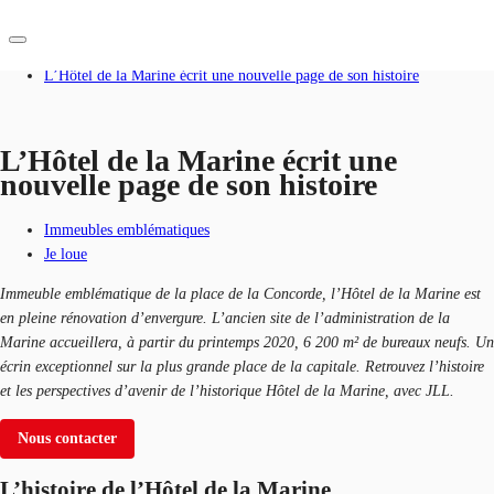
Accueil
Blog
L’Hôtel de la Marine écrit une nouvelle page de son histoire
FR
Blog
L’Hôtel de la Marine écrit une
nouvelle page de son histoire
Nous contacter
Données marchés
Immeubles emblématiques
Pourquoi JLL?
Je loue
NxT
Immeuble emblématique de la place de la Concorde, l’Hôtel de la Marine est
en pleine rénovation d’envergure. L’ancien site de l’administration de la
Flex & Co-working
Marine accueillera, à partir du printemps 2020, 6 200 m² de bureaux neufs. Un
écrin exceptionnel sur la plus grande place de la capitale. Retrouvez l’histoire
Favoris
et les perspectives d’avenir de l’historique Hôtel de la Marine, avec JLL.
Nous contacter
L’histoire de l’Hôtel de la Marine