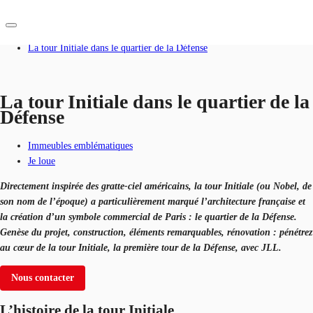
Accueil
Blog
La tour Initiale dans le quartier de la Défense
FR
Blog
La tour Initiale dans le quartier de la
Défense
Nous contacter
Données marchés
Immeubles emblématiques
Pourquoi JLL?
Je loue
NxT
Directement inspirée des gratte-ciel américains, la tour Initiale (ou Nobel, de
son nom de l’époque) a particulièrement marqué l’architecture française et
Flex & Co-working
la création d’un symbole commercial de Paris : le quartier de la Défense.
Genèse du projet, construction, éléments remarquables, rénovation : pénétrez
Favoris
au cœur de la tour Initiale, la première tour de la Défense, avec JLL.
Nous contacter
L’histoire de la tour Initiale