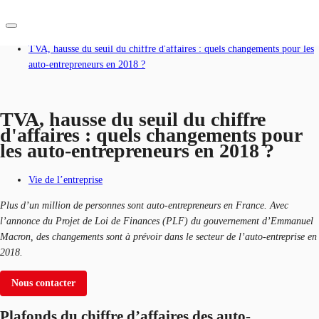
Accueil
Blog
TVA, hausse du seuil du chiffre d'affaires : quels changements pour les
auto-entrepreneurs en 2018 ?
FR
Blog
TVA, hausse du seuil du chiffre
Nous contacter
Données marchés
d'affaires : quels changements pour
les auto-entrepreneurs en 2018 ?
Pourquoi JLL?
Vie de l’entreprise
NxT
Plus d’un million de personnes sont auto-entrepreneurs en France. Avec
Flex & Co-working
l’annonce du Projet de Loi de Finances (PLF) du gouvernement d’Emmanuel
Macron, des changements sont à prévoir dans le secteur de l’auto-entreprise en
Favoris
2018.
Nous contacter
Plafonds du chiffre d’affaires des auto-