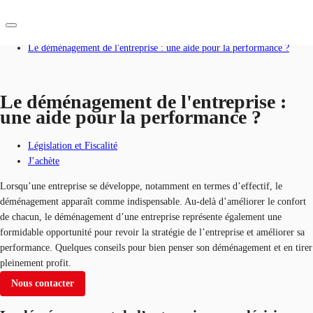
Accueil
Blog
Le déménagement de l'entreprise : une aide pour la performance ?
FR
Blog
Le déménagement de l'entreprise :
une aide pour la performance ?
Nous contacter
Données marchés
Législation et Fiscalité
Pourquoi JLL?
J’achète
NxT
Lorsqu’une entreprise se développe, notamment en termes d’effectif, le
déménagement apparaît comme indispensable. Au-delà d’améliorer le confort
Flex & Co-working
de chacun, le déménagement d’une entreprise représente également une
formidable opportunité pour revoir la stratégie de l’entreprise et améliorer sa
Favoris
performance. Quelques conseils pour bien penser son déménagement et en tirer
pleinement profit.
Nous contacter