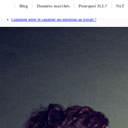
Blog
Données marchés
Pourquoi JLL?
NxT
Accueil
Blog
Comment gérer et canaliser ses émotions au travail ?