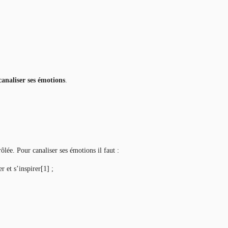
canaliser ses émotions
.
rôlée. Pour canaliser ses émotions il faut :
r et s’inspirer
[1]
;