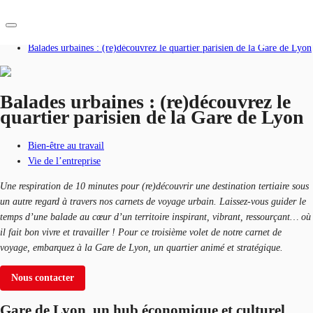
Accueil
Blog
Balades urbaines : (re)découvrez le quartier parisien de la Gare de Lyon
FR
Blog
Balades urbaines : (re)découvrez le
quartier parisien de la Gare de Lyon
Nous contacter
Données marchés
Bien-être au travail
Pourquoi JLL?
Vie de l’entreprise
NxT
Une respiration de 10 minutes pour (re)découvrir une destination tertiaire sous
un autre regard à travers nos carnets de voyage urbain. Laissez-vous guider le
Flex & Co-working
temps d’une balade au cœur d’un territoire inspirant, vibrant, ressourçant… où
il fait bon vivre et travailler !
Pour ce troisième volet de notre carnet de
Favoris
voyage, embarquez à la Gare de Lyon, un quartier animé et stratégique.
Nous contacter
Gare de Lyon, un hub économique et culturel