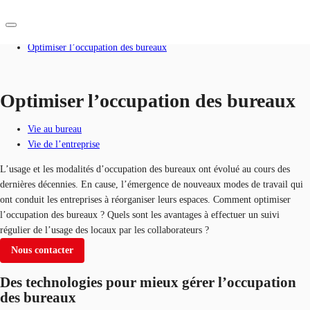
Accueil
Blog
Optimiser l’occupation des bureaux
FR
Blog
Optimiser l’occupation des bureaux
Nous contacter
Données marchés
Vie au bureau
Vie de l’entreprise
Pourquoi JLL?
L’usage et les modalités d’occupation des bureaux ont évolué au cours des
NxT
dernières décennies. En cause, l’émergence de nouveaux modes de travail qui
ont conduit les entreprises à réorganiser leurs espaces. Comment optimiser
Flex & Co-working
l’occupation des bureaux ? Quels sont les avantages à effectuer un suivi
régulier de l’usage des locaux par les collaborateurs ?
Favoris
Nous contacter
Des technologies pour mieux gérer l’occupation
des bureaux