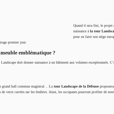
Quand il sera fini, le projet
naissance à
la tour Landsca
pour en faire son siège euro
irage premier jour.
immeuble emblématique ?
t Landscape doit donner naissance à un bâtiment aux volumes exceptionnels. C’e
, un grand hall commun magistral… La
tour Landscape de la Défense
proposera 
lles de verre carrées sur les fenêtres. Ainsi, les occupants pourront profiter de 