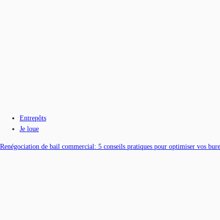
Entrepôts
Je loue
Renégociation de bail commercial: 5 conseils pratiques pour optimiser vos bur