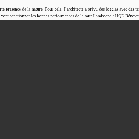
 présence de la nature. Pour cela, l’architecte a prévu des loggias avec des ter
tions vont sanctionner les bonnes performances de la tour Landscape : HQE Rén
s d’exception. À ses pieds, l’ouverture de commerces est prévue. Un café doit 