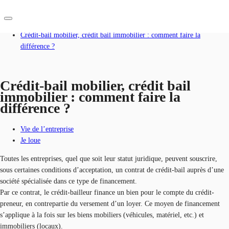
Accueil
Blog
Crédit-bail mobilier, crédit bail immobilier : comment faire la
différence ?
FR
Blog
Crédit-bail mobilier, crédit bail
Nous contacter
Données marchés
immobilier : comment faire la
différence ?
Pourquoi JLL?
Vie de l’entreprise
NxT
Je loue
Flex & Co-working
Toutes les entreprises, quel que soit leur statut juridique, peuvent souscrire,
sous certaines conditions d’acceptation, un contrat de crédit-bail auprès d’une
Favoris
société spécialisée dans ce type de financement.
Par ce contrat, le crédit-bailleur finance un bien pour le compte du crédit-
preneur, en contrepartie du versement d’un loyer. Ce moyen de financement
s’applique à la fois sur les biens mobiliers (véhicules, matériel, etc.) et
immobiliers (locaux).