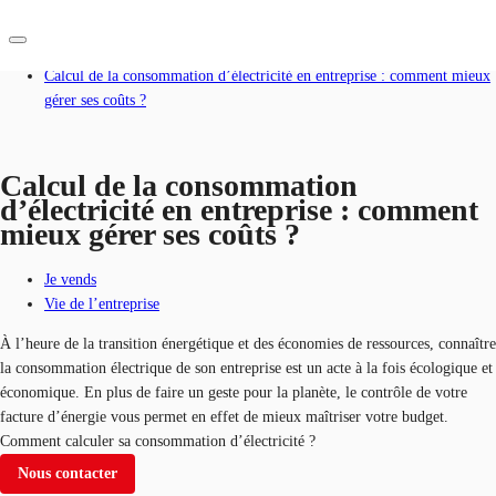
Accueil
Blog
Calcul de la consommation d’électricité en entreprise : comment mieux
gérer ses coûts ?
FR
Blog
Calcul de la consommation
Nous contacter
Données marchés
d’électricité en entreprise : comment
mieux gérer ses coûts ?
Pourquoi JLL?
Je vends
NxT
Vie de l’entreprise
Flex & Co-working
À l’heure de la transition énergétique et des économies de ressources, connaître
la consommation électrique de son entreprise est un acte à la fois écologique et
Favoris
économique. En plus de faire un geste pour la planète, le contrôle de votre
facture d’énergie vous permet en effet de mieux maîtriser votre budget.
Comment calculer sa consommation d’électricité ?
Nous contacter