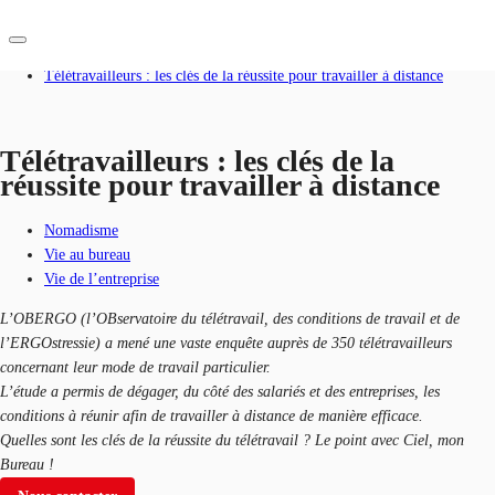
Accueil
Blog
Télétravailleurs : les clés de la réussite pour travailler à distance
FR
Blog
Télétravailleurs : les clés de la
réussite pour travailler à distance
Nous contacter
Données marchés
Nomadisme
Pourquoi JLL?
Vie au bureau
Vie de l’entreprise
NxT
L’OBERGO (l’OBservatoire du télétravail, des conditions de travail et de
Flex & Co-working
l’ERGOstressie) a mené une vaste enquête auprès de 350 télétravailleurs
concernant leur mode de travail particulier.
Favoris
L’étude a permis de dégager, du côté des salariés et des entreprises, les
conditions à réunir afin de travailler à distance de manière efficace.
Quelles sont les clés de la réussite du télétravail ? Le point avec Ciel, mon
Bureau !