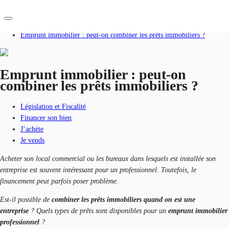
Accueil
Blog
Emprunt immobilier : peut-on combiner les prêts immobiliers ?
FR
Blog
Emprunt immobilier : peut-on
combiner les prêts immobiliers ?
Nous contacter
Données marchés
Législation et Fiscalité
Pourquoi JLL?
Financer son bien
J’achète
NxT
Je vends
Flex & Co-working
Acheter son local commercial ou les bureaux dans lesquels est installée son
entreprise est souvent intéressant pour un professionnel. Toutefois, le
Favoris
financement peut parfois poser problème.
Est-il possible de
combiner les prêts immobiliers quand on est une
entreprise
? Quels types de prêts sont disponibles pour un
emprunt immobilier
professionnel
?