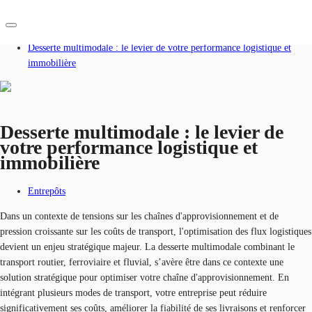
Accueil
Blog
Desserte multimodale : le levier de votre performance logistique et
immobilière
FR
Blog
Nous contacter
Données marchés
Desserte multimodale : le levier de
votre performance logistique et
Pourquoi JLL?
immobilière
NxT
Entrepôts
Flex & Co-working
Dans un contexte de tensions sur les chaînes d'approvisionnement et de
pression croissante sur les coûts de transport, l'optimisation des flux logistiques
Favoris
devient un enjeu stratégique majeur. La desserte multimodale combinant le
transport routier, ferroviaire et fluvial, s’avère être dans ce contexte une
solution stratégique pour optimiser votre chaîne d'approvisionnement. En
intégrant plusieurs modes de transport, votre entreprise peut réduire
significativement ses coûts, améliorer la fiabilité de ses livraisons et renforcer