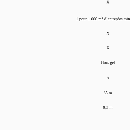
X
2
1 pour 1 000 m
d’entrepôts m
X
X
Hors gel
5
35 m
9,3 m