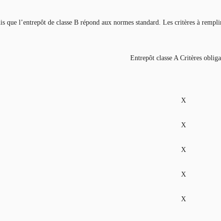
is que l’entrepôt de classe B répond aux normes standard. Les critères à rempli
Entrepôt classe A Critères obliga
X
X
X
X
X