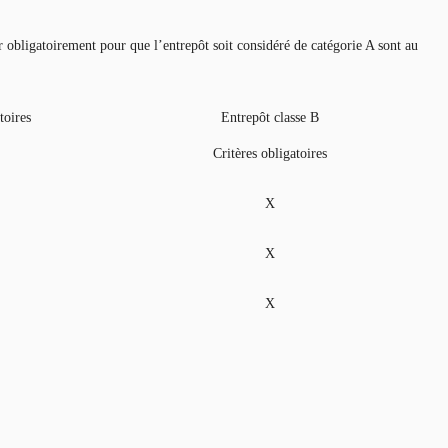
r obligatoirement pour que l’entrepôt soit considéré de catégorie A sont au
toires
Entrepôt classe B
Critères obligatoires
X
X
X