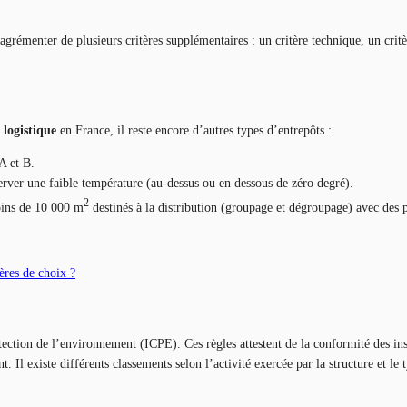
agrémenter de plusieurs critères supplémentaires : un critère technique, un critè
 logistique
en France, il reste encore d’autres types d’entrepôts :
A et B.
server une faible température (au-dessus ou en dessous de zéro degré).
2
oins de 10 000 m
destinés à la distribution (groupage et dégroupage) avec des p
tères de choix ?
tection de l’environnement (ICPE). Ces règles attestent de la conformité des inst
 Il existe différents classements selon l’activité exercée par la structure et le