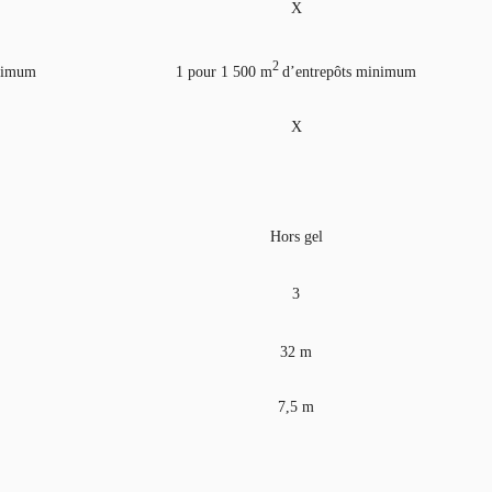
X
2
inimum
1 pour 1 500 m
d’entrepôts minimum
X
Hors gel
3
32 m
7,5 m