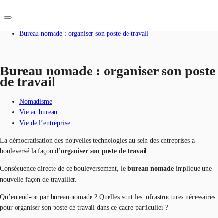
Accueil
Blog
Bureau nomade : organiser son poste de travail
FR
Blog
Bureau nomade : organiser son poste
de travail
Nous contacter
Données marchés
Nomadisme
Pourquoi JLL?
Vie au bureau
Vie de l’entreprise
NxT
La démocratisation des nouvelles technologies au sein des entreprises a
Flex & Co-working
bouleversé la façon d’
organiser son poste de travail
.
Favoris
Conséquence directe de ce bouleversement, le
bureau nomade
implique une
nouvelle façon de travailler.
Qu’entend-on par bureau nomade ? Quelles sont les infrastructures nécessaires
pour organiser son poste de travail dans ce cadre particulier ?