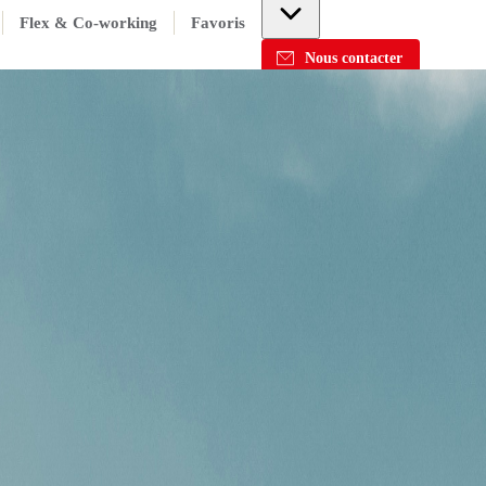
Flex & Co-working
Favoris
Nous contacter