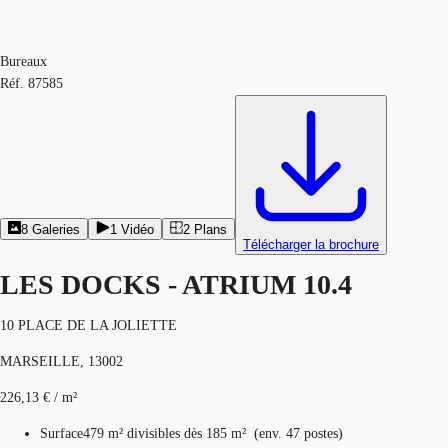
Bureaux
Réf.
87585
8
Galeries
1
Vidéo
2
Plans
Télécharger la brochure
LES DOCKS - ATRIUM 10.4
10 PLACE DE LA JOLIETTE
MARSEILLE, 13002
226,13 € / m²
Surface
479 m²
divisibles dès 185 m²
(
env.
47 postes
)