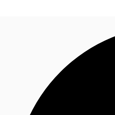
Blog
Données marchés
Pourquoi JLL?
NxT