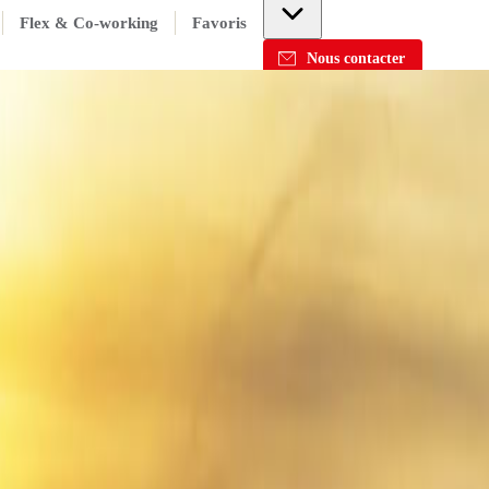
Flex & Co-working
Favoris
Nous contacter