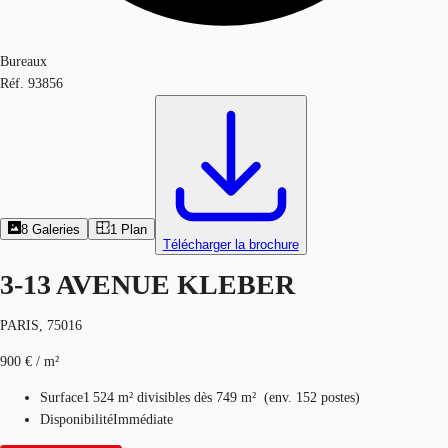
Bureaux
Réf.
93856
8
Galeries
1
Plan
Télécharger la brochure
3-13 AVENUE KLEBER
PARIS, 75016
900 € / m²
Surface
1 524 m²
divisibles dès 749 m²
(
env.
152 postes
)
Disponibilité
Immédiate