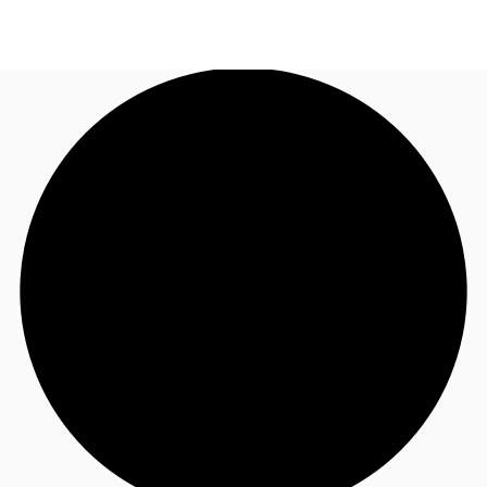
FR
Blog
Appelez maintenant
Nous contacter
Données marchés
Pourquoi JLL?
NxT
Flex & Co-working
Favoris