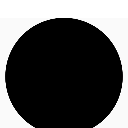
FR
Blog
Appelez maintenant
Nous contacter
Données marchés
Pourquoi JLL?
NxT
Flex & Co-working
Favoris