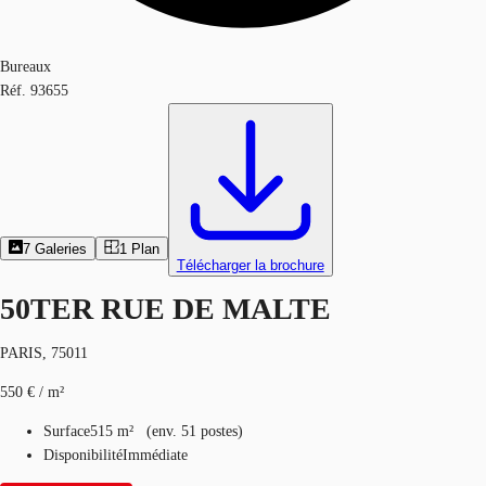
Bureaux
Réf.
93655
7
Galeries
1
Plan
Télécharger la brochure
50TER RUE DE MALTE
PARIS, 75011
550 € / m²
Surface
515 m²
(
env.
51 postes
)
Disponibilité
Immédiate