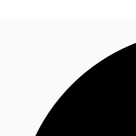
Blog
Données marchés
Pourquoi JLL?
NxT