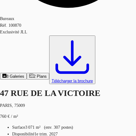
Bureaux
Réf.
100870
Exclusivité JLL
8
Galeries
2
Plans
Télécharger la brochure
47 RUE DE LA VICTOIRE
PARIS, 75009
760 € / m²
Surface
3 071 m²
(
env.
307 postes
)
Disponibilité
1e trim. 2027