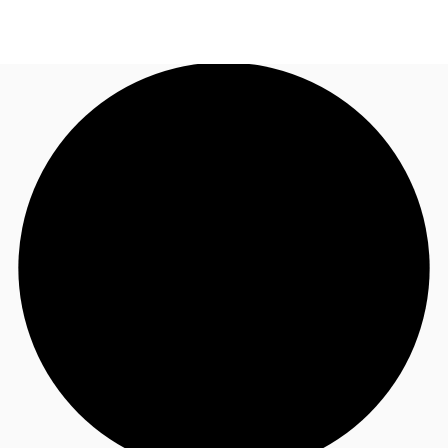
FR
Blog
Appelez maintenant
Nous contacter
Données marchés
Pourquoi JLL?
NxT
Flex & Co-working
Favoris