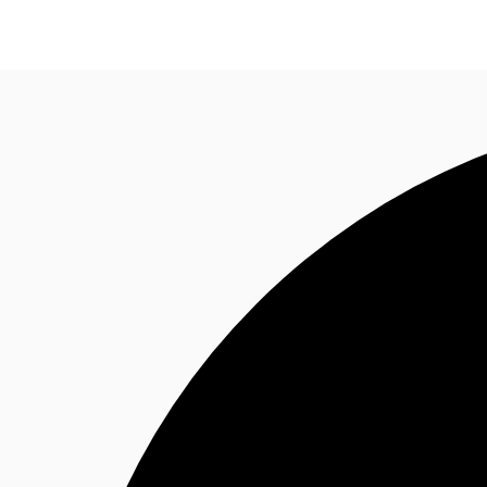
Blog
Données marchés
Pourquoi JLL?
NxT