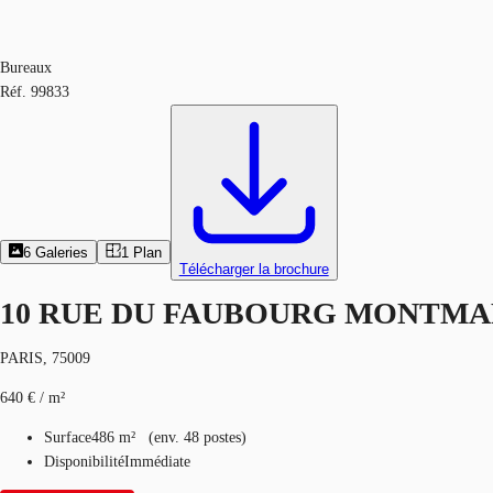
Bureaux
Réf.
99833
6
Galeries
1
Plan
Télécharger la brochure
10 RUE DU FAUBOURG MONTM
PARIS, 75009
640 € / m²
Surface
486 m²
(
env.
48 postes
)
Disponibilité
Immédiate