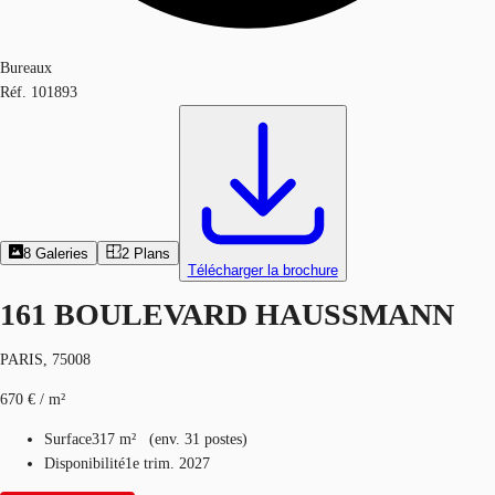
Bureaux
Réf.
101893
8
Galeries
2
Plans
Télécharger la brochure
161 BOULEVARD HAUSSMANN
PARIS, 75008
670 € / m²
Surface
317 m²
(
env.
31 postes
)
Disponibilité
1e trim. 2027