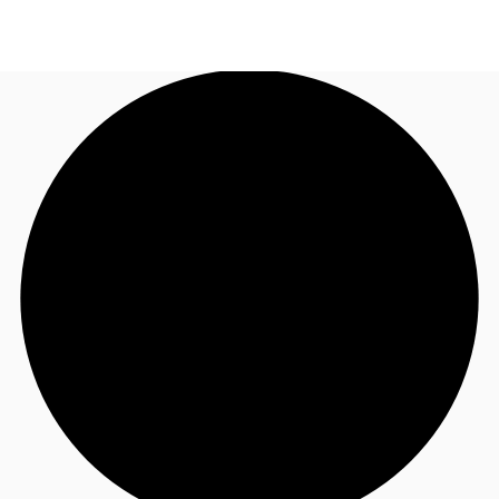
FR
Blog
Appelez maintenant
Nous contacter
Données marchés
Pourquoi JLL?
NxT
Flex & Co-working
Favoris