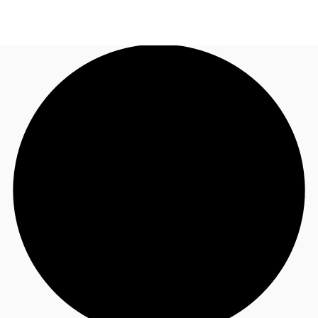
FR
Blog
Appelez maintenant
Nous contacter
Données marchés
Pourquoi JLL?
NxT
Flex & Co-working
Favoris