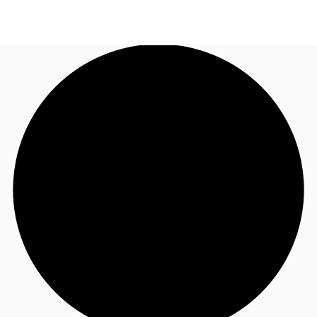
FR
Blog
Appelez maintenant
Nous contacter
Données marchés
Pourquoi JLL?
NxT
Flex & Co-working
Favoris