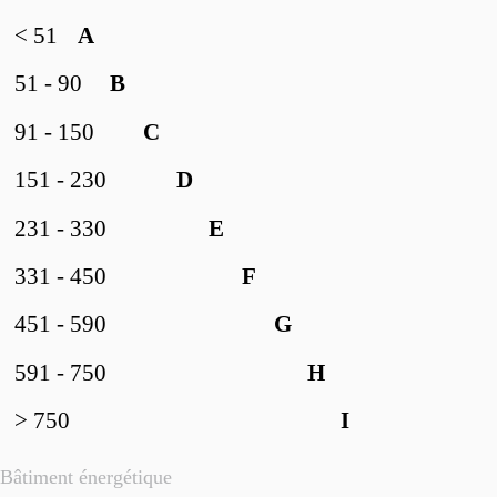
< 51
A
51 - 90
B
91 - 150
C
151 - 230
D
231 - 330
E
331 - 450
F
451 - 590
G
591 - 750
H
> 750
I
Bâtiment énergétique