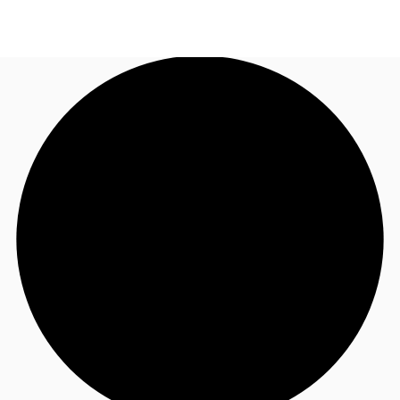
FR
Blog
Appelez maintenant
Nous contacter
Données marchés
Pourquoi JLL?
NxT
Flex & Co-working
Favoris