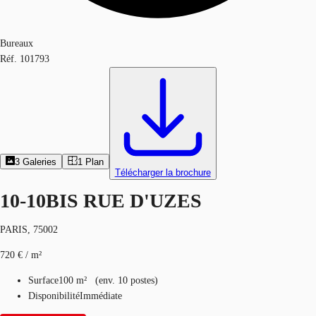
Bureaux
Réf.
101793
3
Galeries
1
Plan
Télécharger la brochure
10-10BIS RUE D'UZES
PARIS, 75002
720 € / m²
Surface
100 m²
(
env.
10 postes
)
Disponibilité
Immédiate