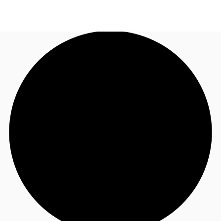
FR
Blog
Appelez maintenant
Nous contacter
Données marchés
Pourquoi JLL?
NxT
Flex & Co-working
Favoris