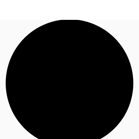
FR
Blog
Appelez maintenant
Nous contacter
Données marchés
Pourquoi JLL?
NxT
Flex & Co-working
Favoris