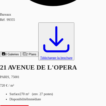
Bureaux
Réf.
99355
8
Galeries
2
Plans
Télécharger la brochure
21 AVENUE DE L'OPERA
PARIS, 75001
720 € / m²
Surface
270 m²
(
env.
27 postes
)
Disponibilité
Immédiate