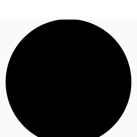
FR
Blog
Appelez maintenant
Nous contacter
Données marchés
Pourquoi JLL?
NxT
Flex & Co-working
Favoris