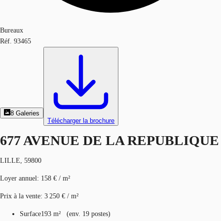
Bureaux
Réf.
93465
8
Galeries
Télécharger la brochure
677 AVENUE DE LA REPUBLIQUE
LILLE, 59800
Loyer annuel
:
158 € / m²
Prix à la vente
:
3 250 € / m²
Surface
193 m²
(
env.
19 postes
)