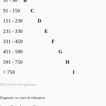
51 - 90
B
91 - 150
C
151 - 230
D
231 - 330
E
331 - 450
F
451 - 590
G
591 - 750
H
> 750
I
Bâtiment énergétique
Diagnostic en cours de réalisation