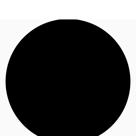
FR
Blog
Appelez maintenant
Nous contacter
Données marchés
Pourquoi JLL?
NxT
Flex & Co-working
Favoris