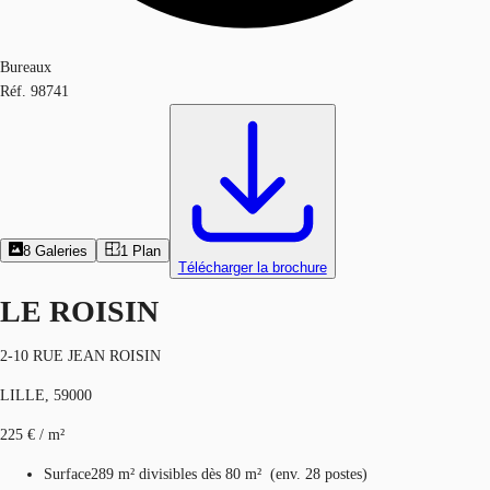
Bureaux
Réf.
98741
8
Galeries
1
Plan
Télécharger la brochure
LE ROISIN
2-10 RUE JEAN ROISIN
LILLE, 59000
225 € / m²
Surface
289 m²
divisibles dès 80 m²
(
env.
28 postes
)