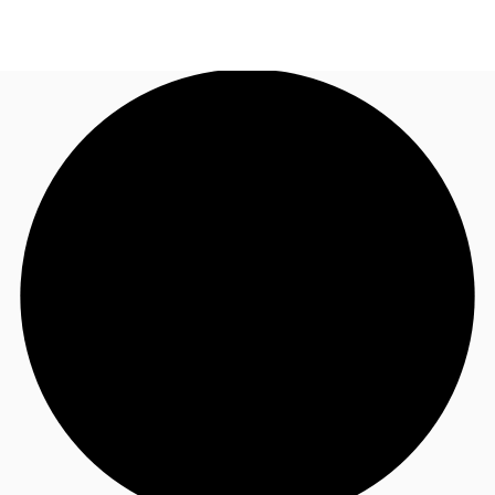
FR
Blog
Appelez maintenant
Nous contacter
Données marchés
Pourquoi JLL?
NxT
Flex & Co-working
Favoris