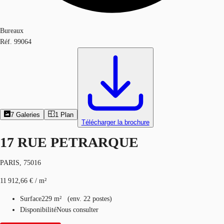
Bureaux
Réf.
99064
7
Galeries
1
Plan
Télécharger la brochure
17 RUE PETRARQUE
PARIS, 75016
11 912,66 € / m²
Surface
229 m²
(
env.
22 postes
)
Disponibilité
Nous consulter