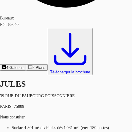
Bureaux
Réf.
85040
4
Galeries
2
Plans
Télécharger la brochure
JULES
39 RUE DU FAUBOURG POISSONNIERE
PARIS, 75009
Nous consulter
Surface
1 801 m²
divisibles dès 1 031 m²
(
env.
180 postes
)