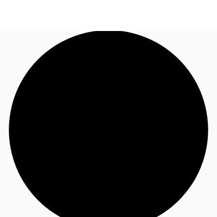
FR
Blog
Appelez maintenant
Nous contacter
Données marchés
Pourquoi JLL?
NxT
Flex & Co-working
Favoris