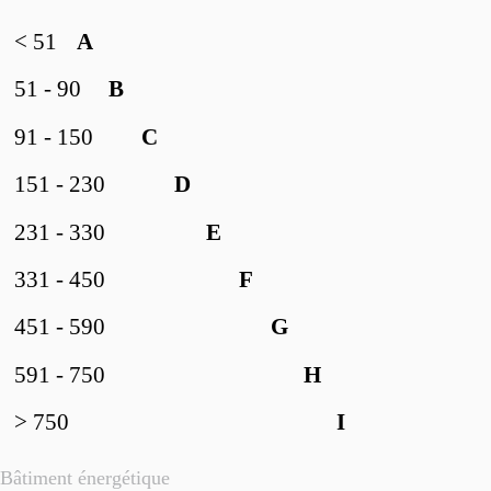
< 51
A
51 - 90
B
91 - 150
C
151 - 230
D
231 - 330
E
331 - 450
F
451 - 590
G
591 - 750
H
> 750
I
Bâtiment énergétique