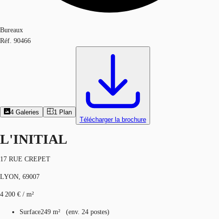
Bureaux
Réf.
90466
4
Galeries
1
Plan
Télécharger la brochure
L'INITIAL
17 RUE CREPET
LYON, 69007
4 200 € / m²
Surface
249 m²
(
env.
24 postes
)