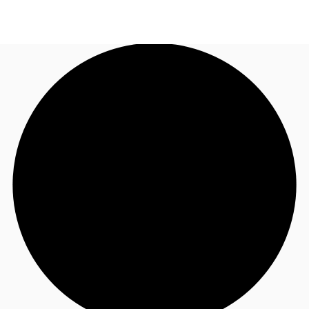
FR
Blog
Appelez maintenant
Nous contacter
Données marchés
Pourquoi JLL?
NxT
Flex & Co-working
Favoris