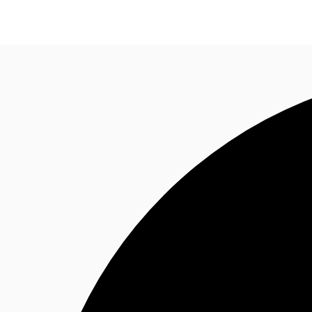
Blog
Données marchés
Pourquoi JLL?
NxT