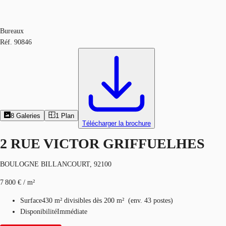
Bureaux
Réf.
90846
8
Galeries
1
Plan
Télécharger la brochure
2 RUE VICTOR GRIFFUELHES
BOULOGNE BILLANCOURT, 92100
7 800 € / m²
Surface
430 m²
divisibles dès 200 m²
(
env.
43 postes
)
Disponibilité
Immédiate