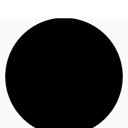
FR
Blog
Appelez maintenant
Nous contacter
Données marchés
Pourquoi JLL?
NxT
Flex & Co-working
Favoris