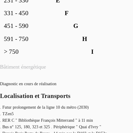
231 - 330
E
331 - 450
F
451 - 590
G
591 - 750
H
> 750
I
Bâtiment énergétique
Diagnostic en cours de réalisation
Localisation et Transports
. Futur prolongement de la ligne 10 du métro (2030)
. TZen5
. RER C " Bibliothèque François Mitterrand " à 11 min
. Bus n° 125, 180, 323 et 325 . Périphérique " Quai d'Ivry "