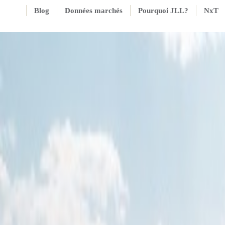
Blog
Données marchés
Pourquoi JLL?
NxT