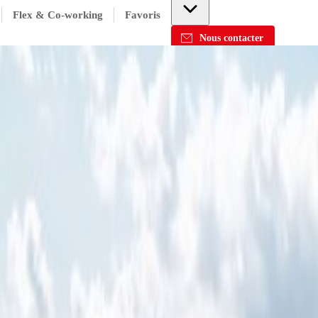
Flex & Co-working
Favoris
Nous contacter