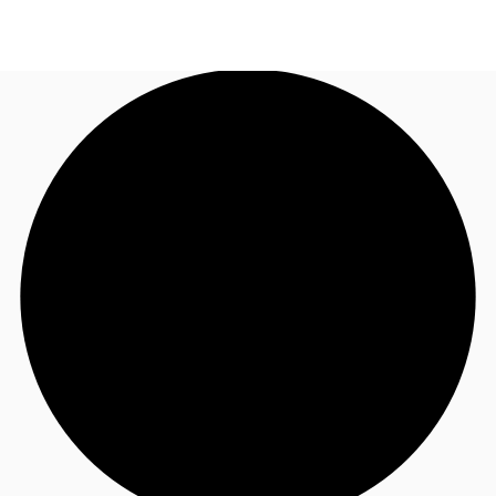
FR
Blog
Appelez maintenant
Nous contacter
Données marchés
Pourquoi JLL?
NxT
Flex & Co-working
Favoris