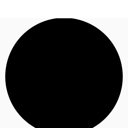
FR
Blog
Appelez maintenant
Nous contacter
Données marchés
Pourquoi JLL?
NxT
Flex & Co-working
Favoris